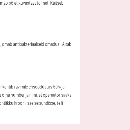
omab põletikuvastast toimet. Kaitseb
 omab antibakteriaalseid omadusi. Aitab
el kehtib ravimile erisoodustus 50% ja
le oma number ja nimi, et operaator saaks
tlikku kroonilisse seisundisse, telli