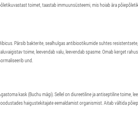
põletikuvastast toimet, taastab immuunsüsteemi, mis hoiab ära põiepõletiku
ibicus. Pärsib bakterite, sealhulgas antibiootikumide suhtes resistentsete,
valuvaigistav toime, leevendab valu, leevendab spasme. Omab kerget rahus
normaliseerib und.
gastoma kask (Buchu mägi). Sellel on diureetiline ja antiseptiline toime, le
oodustades haigustekitajate eemaldamist organismist. Aitab vältida põiepõle