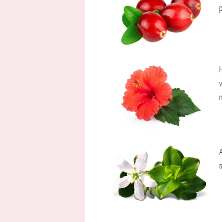
H
A
s