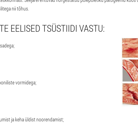
litega nii tõhus.
E EELISED TSÜSTIIDI VASTU:
osadega;
rooniliste vormidega;
mist ja keha üldist noorendamist;