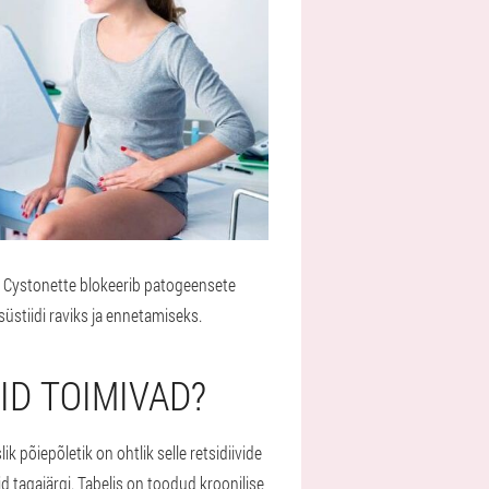
. Cystonette blokeerib patogeensete
üstiidi raviks ja ennetamiseks.
ID TOIMIVAD?
 põiepõletik on ohtlik selle retsidiivide
d tagajärgi. Tabelis on toodud kroonilise