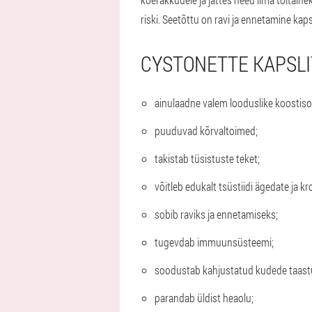
riski. Seetõttu on ravi ja ennetamine kaps
CYSTONETTE KAPSLIT
ainulaadne valem looduslike koostis
puuduvad kõrvaltoimed;
takistab tüsistuste teket;
võitleb edukalt tsüstiidi ägedate ja k
sobib raviks ja ennetamiseks;
tugevdab immuunsüsteemi;
soodustab kahjustatud kudede taastu
parandab üldist heaolu;