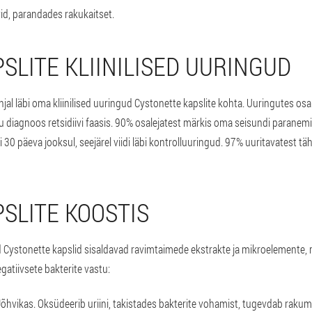
id, parandades rakukaitset.
SLITE KLIINILISED UURINGUD
põhjal läbi oma kliinilised uuringud Cystonette kapslite kohta. Uuringutes 
tiku diagnoos retsidiivi faasis. 90% osalejatest märkis oma seisundi parane
bi 30 päeva jooksul, seejärel viidi läbi kontrolluuringud. 97% uuritavatest tä
SLITE KOOSTIS
 Cystonette kapslid sisaldavad ravimtaimede ekstrakte ja mikroelemente, m
atiivsete bakterite vastu:
Jõhvikas. Oksüdeerib uriini, takistades bakterite vohamist, tugevdab rak