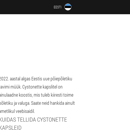
EESTI
2022. aastal algas Eestis uue põiepõletiku
ravimi müük. Cystonette kapslitel on
ainulaadne koostis, mis tuleb kiiresti toime
põletiku ja valuga. Saate neid hankida ainult
ametlikul veebisaidil.
KUIDAS TELLIDA CYSTONETTE
KAPSLEID