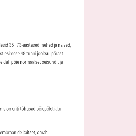
osalesid 35–73-aastased mehed ja naised,
mist esimese 48 tunni jooksul pärast
heldati põie normaalset seisundit ja
is on eriti tõhusad põiepõletikku
umembraanide kaitset, omab