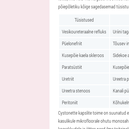
põiepõletiku kõige sagedasemad tüsistu
Tüsistused
Vesikoureteraalne refluks
Uriini ta
Püelonefriit
Tõusev in
Kusepõie kaela skleroos
Sidekoe 
Paratsüstiit
Kusepõie 
Uretriit
Ureetra p
Ureetra stenoos
Kanali pü
Peritoniit
Kõhukelm
Cystonette kapslite toime on suunatud e
kasulikule mikrofloorale ohutu monosahha
koerakkudele ja jättes need ilma toitain