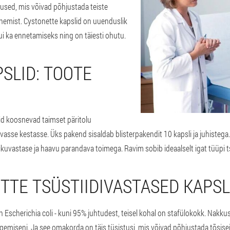
stused, mis võivad põhjustada teiste
mnemist. Cystonette kapslid on uuenduslik
kui ka ennetamiseks ning on täiesti ohutu.
SLID: TOOTE
id koosnevad taimset päritolu
asse kestasse. Üks pakend sisaldab blisterpakendit 10 kapsli ja juhistega
ikuvastase ja haavu parandava toimega. Ravim sobib ideaalselt igat tüüpi ts
TTE TSÜSTIIDIVASTASED KAPSL
Escherichia coli - kuni 95% juhtudest, teisel kohal on stafülokokk. Nakkuslik
ulgemiseni. Ja see omakorda on täis tüsistusi, mis võivad põhjustada tõsisei