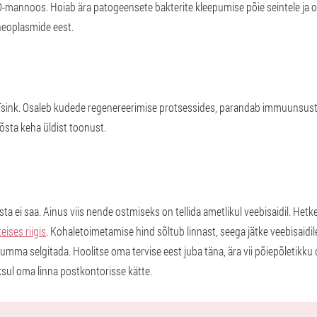
D-mannoos. Hoiab ära patogeensete bakterite kleepumise põie seintele ja 
neoplasmide eest.
Tsink. Osaleb kudede regenereerimise protsessides, parandab immuunsust,
õsta keha üldist toonust.
ta ei saa. Ainus viis nende ostmiseks on tellida ametlikul veebisaidil. Hetk
eises riigis
. Kohaletoimetamise hind sõltub linnast, seega jätke veebisaidi
mma selgitada. Hoolitse oma tervise eest juba täna, ära vii põiepõletikku oh
sul oma linna postkontorisse kätte.