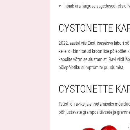
hoiab ära haiguse sagedased retsidiiv
CYSTONETTE KAP
2022. aastal viis Eesti iseseisva labori 
kellel oli kinnitatud kroonilise põiepõle
kapslite võtmise alustamist. Ravi viidi lä
põiepõletiku sümptomite puudumist.
CYSTONETTE KAP
Tsüstiidi raviks ja ennetamiseks mõeldud
põhjustavate grampositiivsete ja gramneg