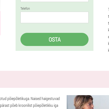
Telefon
OSTA
eotud põiepõletikuga. Naised haigestuvad
ärast põeb kroonilist põiepõletikku iga