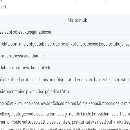
sed.
Mis toimub
gasivool põiest kusejuhadesse
fektsioon, mis põhjustab neerude põletikulisi protsesse koos torukujulis
armiprotsessi arendamine
lähedal paikneva koe põletik
õletikulised protsessid, mis on põhjustatud erinevate bakterite ja viiruste
siv ahenemine pikaajalise põletiku tõttu
e põletik, millega kaasnevad tõsised häired kõigis kehasüsteemides ja m
elkõige patogeenide eest kaitsmisele ja nende kiirele kõrvaldamisele. Pea
riid. Põide sattudes settib see seintele, justkui kataks need suhkrukatteg
ekeskkonnast. Seejärel erituvad nõrgestatud põiepõletiku patogeenid koos u