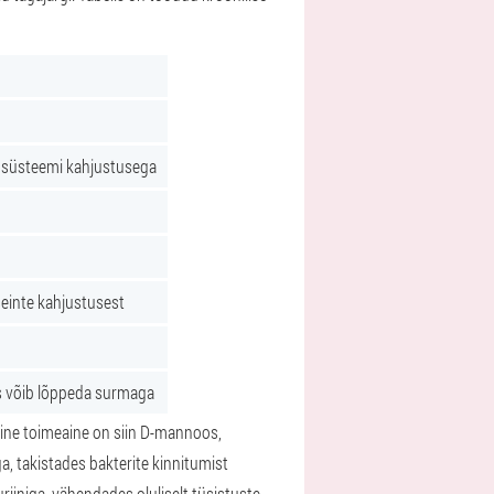
e süsteemi kahjustusega
 seinte kahjustusest
is võib lõppeda surmaga
mine toimeaine on siin D-mannoos,
a, takistades bakterite kinnitumist
riiniga, vähendades oluliselt tüsistuste