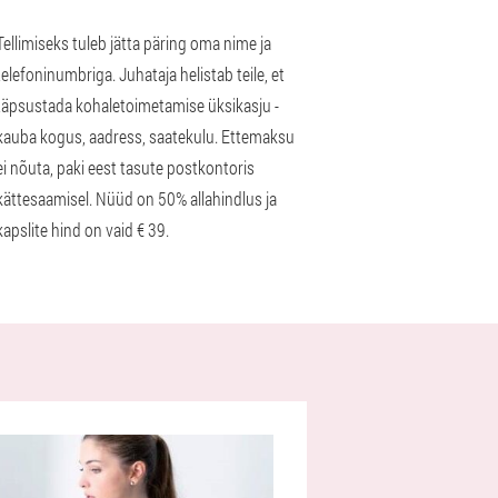
Tellimiseks tuleb jätta päring oma nime ja
telefoninumbriga. Juhataja helistab teile, et
täpsustada kohaletoimetamise üksikasju -
kauba kogus, aadress, saatekulu. Ettemaksu
ei nõuta, paki eest tasute postkontoris
kättesaamisel. Nüüd on 50% allahindlus ja
kapslite hind on vaid € 39.