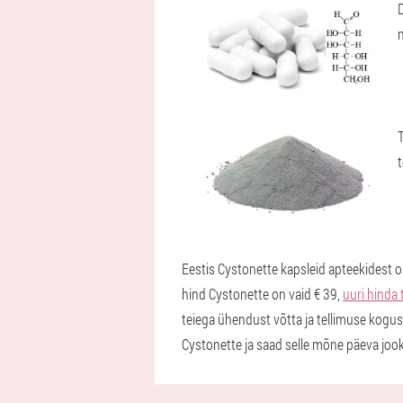
t
Eestis Cystonette kapsleid apteekidest os
hind Cystonette on vaid € 39,
uuri hinda t
teiega ühendust võtta ja tellimuse kogusu
Cystonette ja saad selle mõne päeva jook