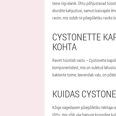
teine riigi elanik. Ohtu põhjustavad tüsi
elundite kahjustusi, samuti kasvajate il
ravim, mis sobib nii põiepõletiku raviks 
CYSTONETTE KAP
KOHTA
Ravim tsüstiidi vastu – Cystonette kapsl
komponentidest, mis on suletud lahustuv
bakterite toime, leevendab valu, on põlet
KUIDAS CYSTONE
Kõige sagedasem põiepõletiku tekitaja on 
tõttu, mis võib viia haiguse kroonilise k